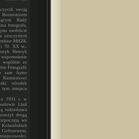
z Burmistrzem
czącym Rady
na fotografa,
sto osobiście
a uroczystym
Dyrektor MHZK
 i 70. XX w.,
storyk Henryk
wspomnienie
y wspólnie ze
bie Fotografii
że sam Autor
m Kamieniowi
ski ośrodek
W tym miejscu
budowie Linii
ką rodzeństwa
przeżył drugą
rozpoczętą we
Kolasińskich
 Goliszewem,
miejscowości.