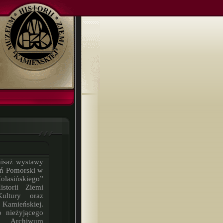
eń Pomorski w
sińskiego”
storii Ziemi
ultury oraz
amieńskiej.
o nieżyjącego
j Archiwum