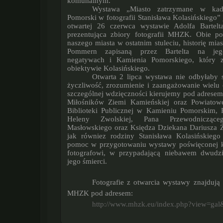
komunalnym.
Wystawa „Miasto zatrzymane w kadrze. Kamień
Pomorski w fotografii Stanisława Kolasińskiego” 
otwartej 26 czerwca wystawie Adolfa Bartelt
prezentująca zbiory fotografii MHZK. Obie po
naszego miasta w ostatnim stuleciu, historię mi
Pommern zapisaną przez Bartelta na jeg
negatywach i Kamienia Pomorskiego, który z
obiektywie Kolasińskiego.
Otwarta 2 lipca wystawa nie odbyłaby się gdyby nie
życzliwość, zrozumienie i zaangażowanie wielu
szczególnej wdzięczności kierujemy pod adrese
Miłośników Ziemi Kamieńskiej oraz Powiatowe
Biblioteki Publicznej w Kamieniu Pomorskim, 
Heleny Zwolskiej, Pana Przewodnicząc
Masłowskiego oraz Księdza Dziekana Dariusza 
jak równiez rodziny Stanisława Kolasińskieg
pomoc w przygotowaniu wystawy poświęconej 
fotografowi, w przypadającą niebawem dwudzi
jego śmierci.
Fotografie z otwarcia wystawy znajdują się na stronie
MHZK pod adresem:
http://www.mhzk.eu/index.php?view=gal