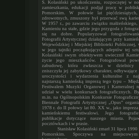
S. Kolasiński po ukończeniu, rozpoczętej w 
zamieszkania, edukacji podjął pracę w pobli
Pomorskim. W połowie lat pię
ćdziesiątych
zdrowotnych, zmuszony był przerwać swą kari
W 1957 r., po zawarciu związku małżeńskiego,
Kamieniu na stałe, gdzie jego przygoda z fotogra
się na dobre. Popularyzował fotografowa
Fotografii Artystycznej działającym przy kamień
Wojewódzkiej i Miejskiej Biblioteki Publicznej,
w jego tajniki początkujących adeptów tej sztu
Kolasiński swym obiektywem uwiecznił Kamie
życie jego mieszkańców. Fotografował pow
zabudowę, która zwłaszcza w dzielnicy st
zniszczyła jej zabytkowy charakter, odbywające 
uroczystości i wydarzenia kulturalne z naj
najstarszą kamieńską imprezą tego typu – Mi
Festiwalem Muzyki Organowej i Kameralnej na
udział w wielu konkursach fotograficznych. B
m.in. na Ogólnopolskim Konkursie Fotografic
Biennale Fotografii Artystycznej „Opus” organ
1978 r. do II połowy lat 80. XX w., jako imprez
kamieńskiemu festiwalowi. Jego fotografie
publikacje dotyczące naszego miasta. Poja
pocztówkach i w prasie.
Stanisław Kolasiński zmarł 31 lipca 1990 r. w Kamieniu
Pomorskim. Spoczywa na miejscowym