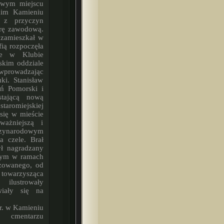
nowym miejscu
skim Kamieniu
, z przyczyn
erę zawodową.
 zamieszkał w
fią rozpoczęła
nie w Klubie
skim oddziale
 wprowadzając
ki. Stanisław
ń Pomorski i
stającą nową
aromiejskiej
się w mieście
ważniejszą i
ędzynarodowym
 czele. Brał
ył nagradzany
znym w ramach
izowanego, od
a towarzysząca
 ilustrowały
wiały się na
 cmentarzu