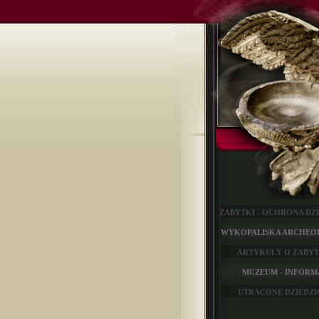
ZABYTKI - OCHRONA DZ
WYKOPALISKA ARCHEO
ARTYKUŁY O ZABY
MUZEUM - INFORM
UTRACONE DZIEDZ