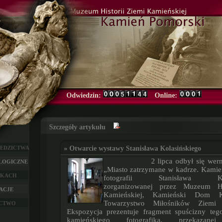
Odwiedzin:
Online:
Szczegóły artykułu
IEDZICTWA
» Otwarcie wystawy Stanisława Kolasińskiego
2 lipca odbył się wernisaż wystawy
LOGICZNE
„Miasto zatrzymane w kadrze. Kami
TKACH
fotografii Stanisława Kola
zorganizowanej przez Muzeum Hi
ACJE
Kamieńskiej, Kamieński Dom K
Towarzystwo Miłośników Ziemi K
ICTWO
Ekspozycja prezentuje fragment spuścizny teg
kamieńskiego fotografika, przekazane