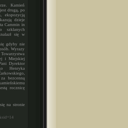
jest drugą, po
a, ekspozycją
kazują dzieje
asta Cammin in
o szklanych
nalazł się w
 osób. Wyrazy
m Towarzystwa
j i Miejskiej
Pani Dyrektor
ego Henryka
Żarkowskiego,
o za bezcenną
kamieńskiemu
estą rocznicę
&sid=14