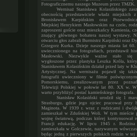
Fotograficznemu naszego Muzeum przez TMZK.
Wernisaż Stanisława Kolasińskiego zaszczycili swoją
obecnością przedstawiciele władz miejskich 
Bronisławem Karpińskim oraz Przewodni
Miejskiej Henrykiem Masłowskim na czele, rodzi
zaproszeni goście oraz mieszkańcy Kamienia, czę
znający głównego bohatera naszej wystawy. N
otwarciu głos zabrali Burmistrz Karpiński oraz 
Grzegorz Kurka. Dzieje naszego miasta lat 60.
uwiecznionego na fotografiach, przedstawił hi
Masłowski. Niezwykle ważne stało się 
wygłoszone przez plastyka Leszka Króla, któr
Stanisławem Kolasińskim działał przed laty w Klu
Artystycznej. Na wernisażu pojawił się tak
fotografii uwieczniony w filmie poświęcony
Pomorskiemu, zrealizowanym przez poznań
Telewizji Polskiej w połowie lat 80. XX w. 
warto przybliży
ć postać kamieńskiego fotografa.
Stanisław Kolasiński urodził się 1 marca 1931 r. w
Strasburgu, gdzie jego ojciec pracował przy 
Maginota. W 1939 r. wraz z rodzicami i dwój
zamieszkał w Zduńskiej Woli. W tym mieście 
wojnę światową, podczas której kontynuował 
Francji edukację. W lipcu 1945 r. Rodzina 
zamieszkała w Golczewie, nazywanym wówczas
będąc jedną z pierwszych polskich rodzin w tej 