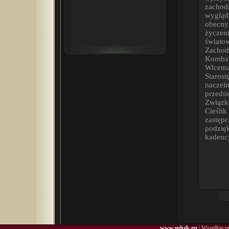
zachodn
wygląda
obecny
życzen
świato
Zacho
Komba
Wicema
Staros
naczel
przedsi
Związk
Cieślik
zastę
podzię
kadencj
www.mhzk.eu
| Wszelkie p