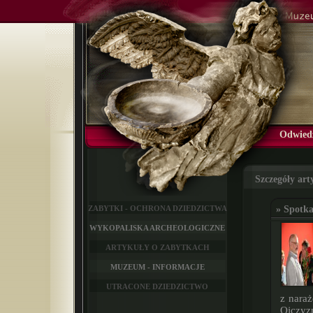
Odwied
Szczegóły ar
ZABYTKI - OCHRONA DZIEDZICTWA
» Spotk
WYKOPALISKA ARCHEOLOGICZNE
ARTYKUŁY O ZABYTKACH
MUZEUM - INFORMACJE
UTRACONE DZIEDZICTWO
z naraż
Ojczyzn