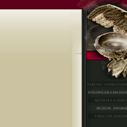
ZABYTKI - OCHRONA DZ
WYKOPALISKA ARCHEO
ARTYKUŁY O ZABY
MUZEUM - INFORM
UTRACONE DZIEDZ