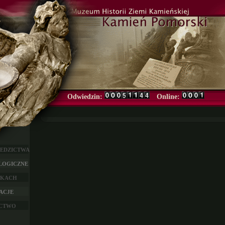
Odwiedzin:
Online:
IEDZICTWA
LOGICZNE
TKACH
ACJE
ICTWO