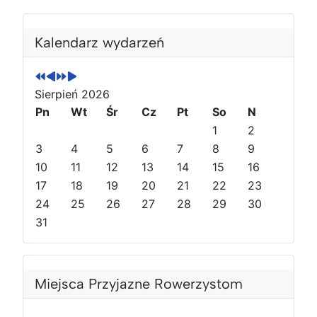
P
P
N
N
o
o
a
a
Kalendarz wydarzeń
p
p
s
s
r
r
t
t
z
z
ę
ę
Sierpień 2026
e
e
p
p
Pn
Wt
Śr
Cz
Pt
So
N
d
d
n
n
1
2
n
n
y
y
3
4
5
6
7
8
9
i
i
r
m
10
11
12
13
14
15
16
r
m
o
i
o
17
i
k
e
18
19
20
21
22
23
k
e
s
24
25
26
27
28
29
30
s
i
31
i
ą
ą
c
c
Miejsca Przyjazne Rowerzystom