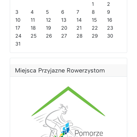
1
2
n
n
y
y
3
4
5
6
7
8
9
i
i
r
m
10
11
12
13
14
15
16
r
m
o
i
o
17
i
k
e
18
19
20
21
22
23
k
e
s
24
25
26
27
28
29
30
s
i
31
i
ą
ą
c
c
Miejsca Przyjazne Rowerzystom