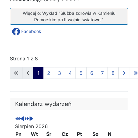
Więcej o: Wykład "Służba zdrowia w Kamieniu
Pomorskim po II wojnie światowej"
Facebook
Strona 1 z 8
1
2
3
4
5
6
7
8
P
P
N
N
o
o
a
a
Kalendarz wydarzeń
p
p
s
s
r
r
t
t
z
z
ę
ę
Sierpień 2026
e
e
p
p
Pn
Wt
Śr
Cz
Pt
So
N
d
d
n
n