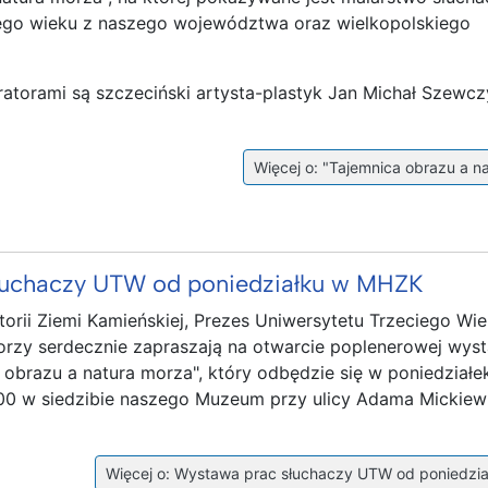
iego wieku z naszego województwa oraz wielkopolskiego
ratorami są szczeciński artysta-plastyk Jan Michał Szewcz
Więcej o: "Tajemnica obrazu a n
łuchaczy UTW od poniedziałku w MHZK
orii Ziemi Kamieńskiej, Prezes Uniwersytetu Trzeciego Wi
orzy serdecznie zapraszają na otwarcie poplenerowej wys
obrazu a natura morza", który odbędzie się w poniedziałek
7:00 w siedzibie naszego Muzeum przy ulicy Adama Mickiew
Więcej o: Wystawa prac słuchaczy UTW od poniedzi