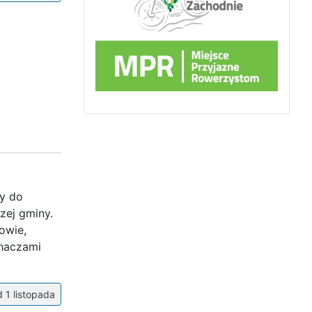
my do
zej gminy.
owie,
chaczami
 1 listopada