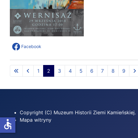
Facebook
1
2
3
4
5
6
7
8
9
Copyright (C) Muzeum Historii Ziemi Kamieńskiej.
Mapa witryny
accessible