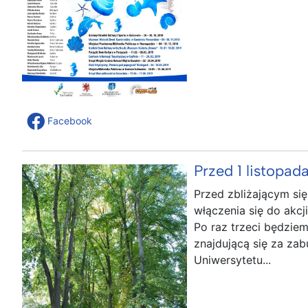
Facebook
Przed 1 listopad
Przed zbliżającym si
włączenia się do akcj
Po raz trzeci będzie
znajdującą się za za
Uniwersytetu...