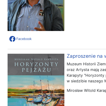
Facebook
Zaproszenie na 
Muzeum Historii Ziem
oraz Artysta mają za
Karapyty "Horyzonty p
w siedzibie naszego
Mirosław Witold Kara