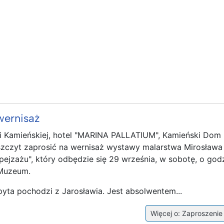
wernisaż
i Kamieńskiej, hotel "MARINA PALLATIUM", Kamieński Dom 
szczyt zaprosić na wernisaż wystawy malarstwa Mirosława
ejzażu", który odbędzie się 29 września, w sobotę, o godz
 Muzeum.
pyta pochodzi z Jarosławia. Jest absolwentem...
Więcej o: Zaproszenie