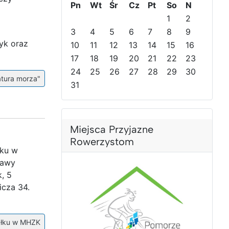
Pn
Wt
Śr
Cz
Pt
So
N
d
d
n
n
1
2
n
n
y
y
3
4
5
6
7
8
9
i
i
r
m
yk oraz
10
11
12
13
14
15
16
r
m
o
i
o
17
i
k
18
e
19
20
21
22
23
k
e
s
24
25
26
27
28
29
30
atura morza"
s
i
31
i
ą
ą
c
c
Miejsca Przyjazne
Rowerzystom
eku w
tawy
, 5
icza 34.
ałku w MHZK