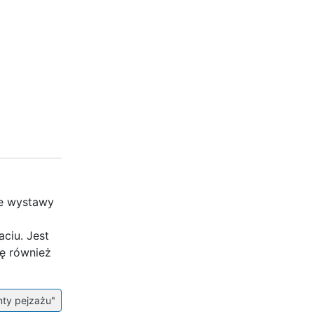
ie wystawy
ciu. Jest
ę również
nty pejzażu"