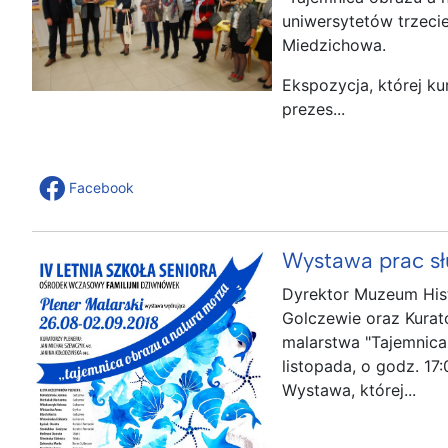
uniwersytetów trzec
Miedzichowa.
Ekspozycja, której ku
prezes...
Facebook
Wystawa prac s
Dyrektor Muzeum Hist
Golczewie oraz Kurat
malarstwa "Tajemnica 
listopada, o godz. 1
Wystawa, której...