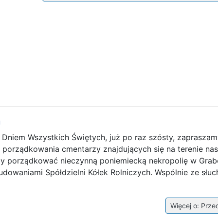
a
ę Dniem Wszystkich Świętych, już po raz szósty, zaprasza
i porządkowania cmentarzy znajdujących się na terenie nas
my porządkować nieczynną poniemiecką nekropolię w Grab
budowaniami Spółdzielni Kółek Rolniczych. Wspólnie ze słu
Więcej o: Przed