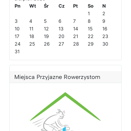
e
e
p
p
Pn
Wt
Śr
Cz
Pt
So
N
d
d
n
n
1
2
n
n
y
y
3
4
5
6
7
8
9
i
i
r
m
10
11
12
13
14
15
16
r
m
o
i
o
17
i
k
e
18
19
20
21
22
23
k
e
s
24
25
26
27
28
29
30
s
i
31
i
ą
ą
c
c
Miejsca Przyjazne Rowerzystom