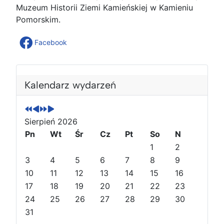
Muzeum Historii Ziemi Kamieńskiej w Kamieniu
Pomorskim.
Facebook
P
P
N
N
o
o
a
a
Kalendarz wydarzeń
p
p
s
s
r
r
t
t
z
z
ę
ę
Sierpień 2026
e
e
p
p
Pn
Wt
Śr
Cz
Pt
So
N
d
d
n
n
1
2
n
n
y
y
3
4
5
6
7
8
9
i
i
r
m
10
11
12
13
14
15
16
r
m
o
i
o
17
i
k
e
18
19
20
21
22
23
k
e
s
24
25
26
27
28
29
30
s
i
31
i
ą