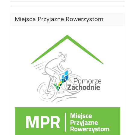
ą
c
c
Miejsca Przyjazne Rowerzystom