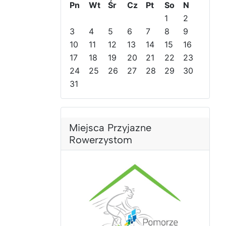
Pn
Wt
Śr
Cz
Pt
So
N
d
d
n
n
1
2
n
n
y
y
3
4
5
6
7
8
9
i
i
r
m
10
11
12
13
14
15
16
r
m
o
i
o
17
i
k
18
e
19
20
21
22
23
k
e
s
24
25
26
27
28
29
30
s
i
31
i
ą
ą
c
c
Miejsca Przyjazne
Rowerzystom